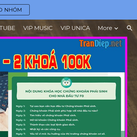
O NHÓM
ion
UTUBE
VIP MUSIC
VIP UNICA
More