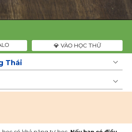
ALO
💎 VÀO HỌC THỬ
g Thái
i học có khả năng tự học.
Nếu bạn có điều