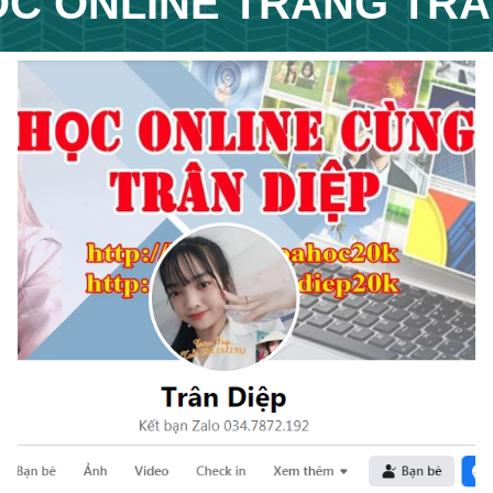
C ONLINE T
RANG
TRA