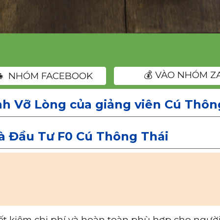
💰 VÀO NHÓM Z
👧‍👧 NHÓM FACEBOOK
h Vỡ Lòng của giảng viên Cú Thôn
 Đầu Tư F0 Cú Thông Thái
ết kiệm chi phí và hoàn toàn phù hợp cho ngườ