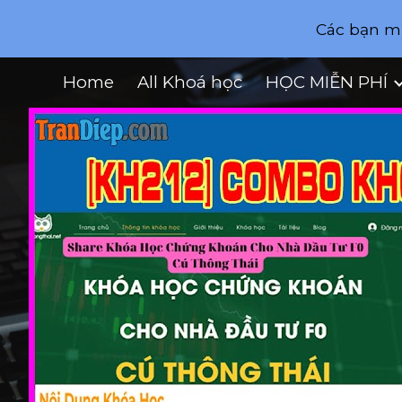
Các bạn mu
Sk
Home
All Khoá học
HỌC MIỄN PHÍ