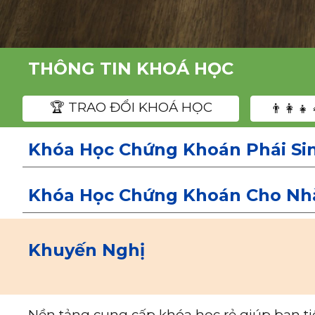
THÔNG TIN KHOÁ HỌC
️🏆 TRAO ĐỔI KHOÁ HỌC
👨‍👩‍
Khóa Học Chứng Khoán Phái Sin
Khóa Học Chứng Khoán Cho Nhà
Khuyến Nghị
Nền tảng cung cấp khóa học rẻ giúp bạn ti