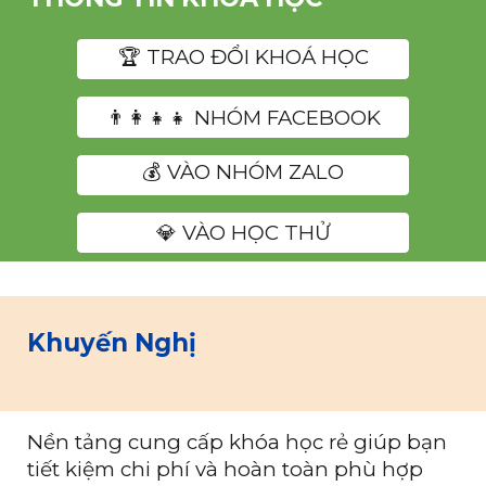
️🏆 TRAO ĐỔI KHOÁ HỌC
👨‍👩‍👧‍👧 NHÓM FACEBOOK
💰 VÀO NHÓM ZALO
💎 VÀO HỌC THỬ
Khuyến Nghị
Nền tảng cung cấp khóa học rẻ giúp bạn
tiết kiệm chi phí và hoàn toàn phù hợp