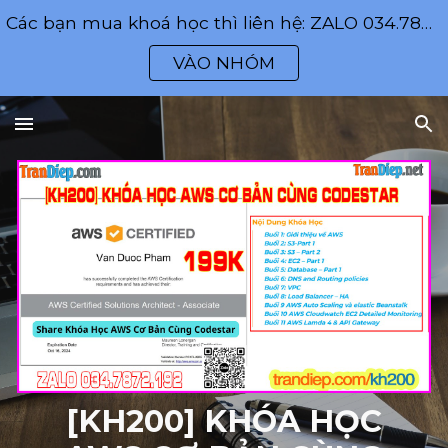
Các bạn mua khoá học thì liên hệ: ZALO 034.7872.192
Skip to main content
Skip to navigation
VÀO NHÓM
[KH200] KHÓA HỌC