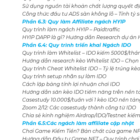
Sử dụng nguồn tài khoản chất lượng quyết đ
Công thức đầu tư ADS sàn không lỗ – Tính tỷ 
Phần 6.3: Quy làm Affiliate ngách HYIP
Quy trình làm ngách HYIP – Paidtraffic
HYIP DAPP là gì? Hướng dẫn Research dự án
Phần 6.4: Quy trình triển khai Ngách IDO
Quy trình làm Whitelist – IDO kiếm 5000$/thá
Hướng dẫn research kèo Whitelist IDO – Chọn
Quy trình Cheat Whitelist IDO – Tỷ lệ trúng kè
Quy trình setup nhân sự làm IDO
Cách lập bảng tính lợi nhuận chơi IDO
Hướng dẫn săn kèo IDO tiềm năng trên nền tản
Casestudy 10.000$/tuần với 1 kèo IDO nền tản
Zoom 2/12: Các casestudy thành công từ IDO
Chia sẻ kinh nghiệm Airdrop/IDO/Testnet kiếm
Phần 6.5:Các ngách làm affiliate cập nhật
Chơi Game Kiếm Tiền? Bản chất của game NF
Hướng dẫn Đầu tư Game NFT – Quy trình chơi