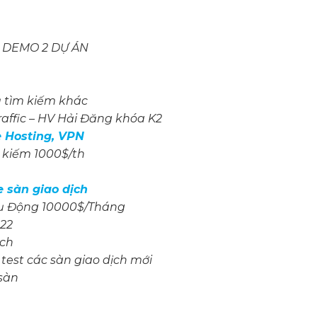
 DEMO 2 DỰ ÁN
ụ tìm kiếm khác
affic – HV Hải Đăng khóa K2
te Hosting, VPN
N kiếm 1000$/th
e sàn giao dịch
Thụ Động 10000$/Tháng
022
ịch
 test các sàn giao dịch mới
 sàn