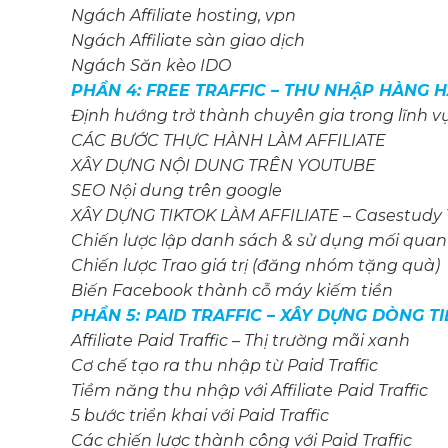
Ngách Affiliate hosting, vpn
Ngách Affiliate sàn giao dịch
Ngách Săn kèo IDO
PHẦN 4: FREE TRAFFIC – THU NHẬP HÀNG 
Định hướng trở thành chuyên gia trong lĩnh v
CÁC BƯỚC THỰC HÀNH LÀM AFFILIATE
XÂY DỰNG NỘI DUNG TRÊN YOUTUBE
SEO Nội dung trên google
XÂY DỰNG TIKTOK LÀM AFFILIATE – Casestudy 100
Chiến lược lập danh sách & sử dụng mối quan
Chiến lược Trao giá trị (đăng nhóm tặng quà)
Biến Facebook thành cỗ máy kiếm tiền
PHẦN 5: PAID TRAFFIC – XÂY DỰNG DÒNG 
Affiliate Paid Traffic – Thị trường mãi xanh
Cơ chế tạo ra thu nhập từ Paid Traffic
Tiềm năng thu nhập với Affiliate Paid Traffic
5 bước triển khai với Paid Traffic
Các chiến lược thành công với Paid Traffic