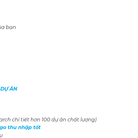
ủa bạn
 DỰ ÁN
ch chi tiết hơn 100 dự án chất lượng)
tạo thu nhập tốt
ụ