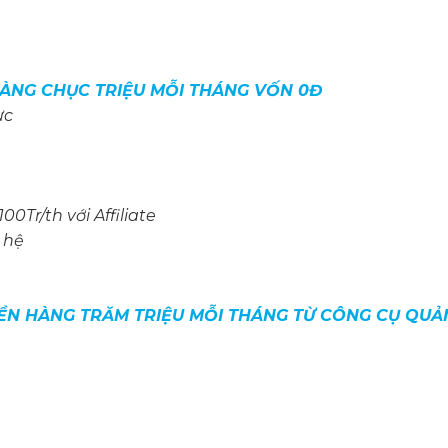
HÀNG CHỤC TRIỆU MỖI THÁNG VỐN 0Đ
ực
Tr/th với Affiliate
 hệ
TIỀN HÀNG TRĂM TRIỆU MỖI THÁNG TỪ CÔNG CỤ QU