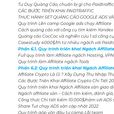
Tư Duy Quảng Cáo, chuẩn bị gì cho Paidtraffic
CÁC BƯỚC TRIỂN KHAI PAIDTRAFFIC
THỰC HÀNH SET QUẢNG CÁO GOOGLE ADS VÀ
Quy trình Lên camp Google ads chạy Affiliate
Cách quảng cáo với công cụ tìm kiếm Yandex
Quảng cáo CocCoc và nghiên cứu 1 số công c
Casestudy 4000$/th từ nhiều ngách với Paidtr
Phần 6.1. Quy trình triển khai Ngách Affilia
Full quy trình làm Affiliate ngách Hosting, VP
Quy trình làm Affiliate ngách Tools
Phần 6.2: Quy trình triển khai Ngách Affiliat
Affiliate Crypto Là Gì ? Xây Dựng Thu Nhập 
Các Bước Triển Khai Affiliate Crypto Chi Tiết 2
Quy trình triển khai Ngách Affiliate sàn giao d
Ngách affiliate sàn – Cách tìm kiếm, đánh giá,
Công thức Chi tiết kiếm 10.000$/năm với ADS
Share Tut chạy ADS sàn cập nhật 2022
Quy trình góp vốn đầu tư camp Lãi team