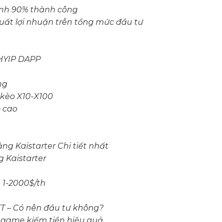
ịnh 90% thành công
suất lợi nhuận trên tổng mức đầu tư
 HYIP DAPP
ng
 kèo X10-X100
o cao
g Kaistarter Chi tiết nhất
g Kaistarter
 1-2000$/th
T – Có nên đầu tư không?
 game kiếm tiền hiệu quả