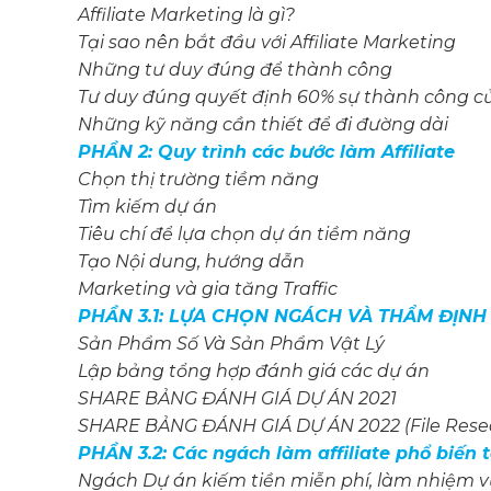
Affiliate Marketing là gì?
Tại sao nên bắt đầu với Affiliate Marketing
Những tư duy đúng để thành công
Tư duy đúng quyết định 60% sự thành công c
Những kỹ năng cần thiết để đi đường dài
PHẦN 2: Quy trình các bước làm Affiliate
Chọn thị trường tiềm năng
Tìm kiếm dự án
Tiêu chí để lựa chọn dự án tiềm năng
Tạo Nội dung, hướng dẫn
Marketing và gia tăng Traffic
PHẦN 3.1: LỰA CHỌN NGÁCH VÀ THẨM ĐỊNH
Sản Phẩm Số Và Sản Phẩm Vật Lý
Lập bảng tổng hợp đánh giá các dự án
SHARE BẢNG ĐÁNH GIÁ DỰ ÁN 2021
SHARE BẢNG ĐÁNH GIÁ DỰ ÁN 2022 (File Resear
PHẦN 3.2: Các ngách làm affiliate phổ biến 
Ngách Dự án kiếm tiền miễn phí, làm nhiệm v