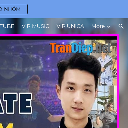
O NHÓM
ion
UTUBE
VIP MUSIC
VIP UNICA
More