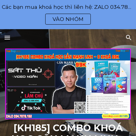
Các bạn mua khoá học thì liên hệ: ZALO 034.7872.192
Skip to main content
Skip to navigation
VÀO NHÓM
[KH185] COMBO KHOÁ