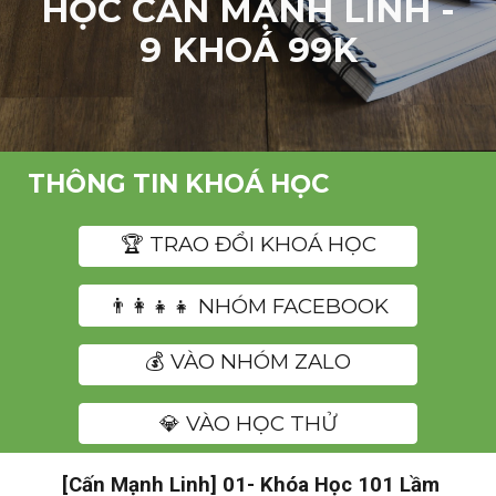
HỌC CẤN MẠNH LINH -
9 KHOÁ 99K
THÔNG TIN KHOÁ HỌC
️🏆 TRAO ĐỔI KHOÁ HỌC
👨‍👩‍👧‍👧 NHÓM FACEBOOK
💰 VÀO NHÓM ZALO
💎 VÀO HỌC THỬ
[Cấn Mạnh Linh] 01- Khóa Học 101 Lầm