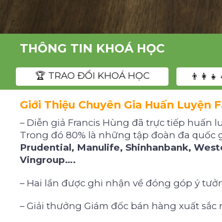
THÔNG TIN KHOÁ HỌC
️🏆 TRAO ĐỔI KHOÁ HỌC
👨‍👩‍
Giới Thiệu Chuyên Gia Huấn Luyện 
– Diễn giả Francis Hùng đã trực tiếp huấn 
Trong đó 80% là những tập đoàn đa quốc g
Prudential, Manulife, Shinhanbank, West
Vingroup….
– Hai lần được ghi nhận về đóng góp ý tưởn
– Giải thưởng Giám đốc bán hàng xuất sắc n