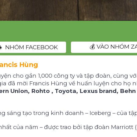
💰 VÀO NHÓM Z
👧‍👧 NHÓM FACEBOOK
Fancis Hùng
luyện cho gần 1,000 công ty và tập đoàn, cùng v
ia đã mời Francis Hùng về huấn luyện cho họ 
ern Union, Rohto , Toyota, Lexus brand, Behn
g sáng tạo trong kinh doanh – Iceberg – của tậ
hất của năm – được trao bởi tập đoàn Marriott (