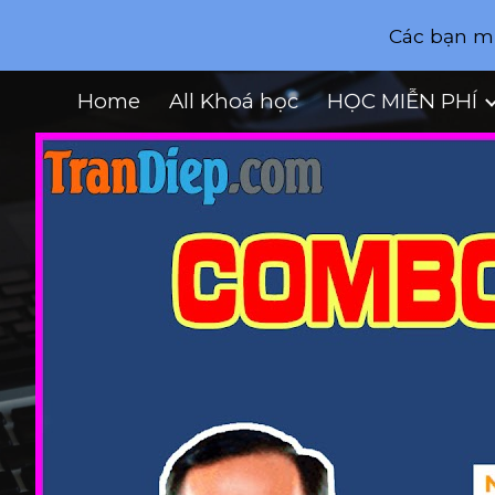
Các bạn mu
Sk
Home
All Khoá học
HỌC MIỄN PHÍ