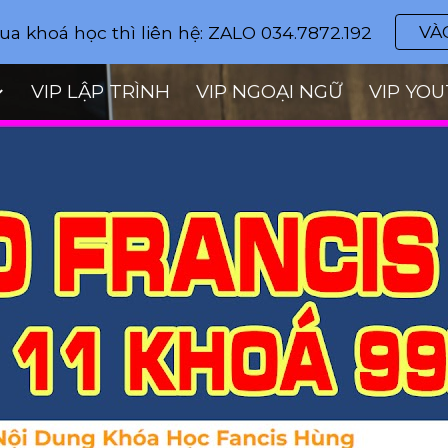
VÀ
a khoá học thì liên hệ: ZALO 034.7872.192
ip to main content
Skip to navigat
VIP LẬP TRÌNH
VIP NGOẠI NGỮ
VIP YO