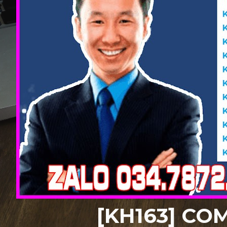
[KH16
3
]
COM