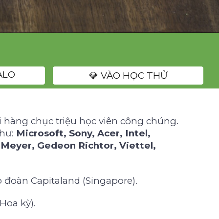
ALO
💎 VÀO HỌC THỬ
ới hàng chục triệu học viên công chúng.
như:
Microsoft, Sony, Acer, Intel,
 Meyer, Gedeon Richtor, Viettel,
p đoàn Capitaland (Singapore).
Hoa kỳ).