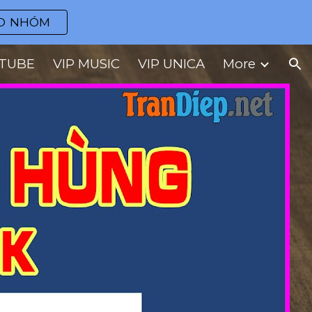
O NHÓM
ion
UTUBE
VIP MUSIC
VIP UNICA
More