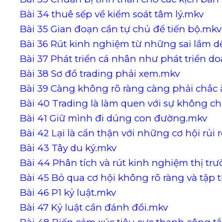
Bài 34 thuê sếp về kiểm soát tâm lý.mkv
Bài 35 Gian đoạn cần tự chủ để tiến bộ.mkv
Bài 36 Rút kinh nghiệm từ những sai lầm 
Bài 37 Phát triển cá nhân như phát triển 
Bài 38 Sơ đồ trading phải xem.mkv
Bài 39 Càng không rõ ràng càng phải chắc
Bài 40 Trading là làm quen với sự không c
Bài 41 Giữ mình đi dúng con đường.mkv
Bài 42 Lại là cẩn thận với những cơ hội rủi 
Bài 43 Tây du ký.mkv
Bài 44 Phân tích và rút kinh nghiệm thị tr
Bài 45 Bỏ qua cơ hội không rõ ràng và tập
Bài 46 P1 kỷ luật.mkv
Bài 47 Kỷ luật cần đánh đổi.mkv