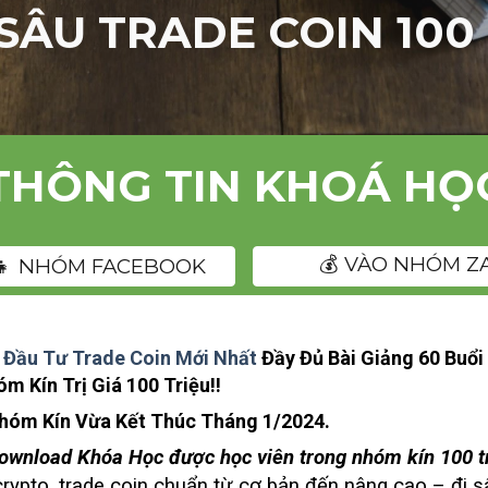
ÂU TRADE COIN 100
THÔNG TIN KHOÁ HỌ
💰 VÀO NHÓM Z
👧‍👧 NHÓM FACEBOOK
 Đầu Tư Trade Coin Mới Nhất
Đầy Đủ Bài Giảng 60 Buổi
 Kín Trị Giá 100 Triệu!!
hóm Kín Vừa Kết Thúc Tháng 1/2024.
ownload Khóa Học được học viên trong nhóm kín 100 tri
 crypto, trade coin chuẩn từ cơ bản đến nâng cao – đi 