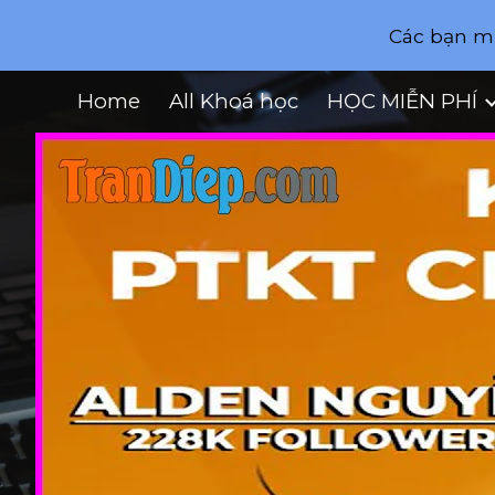
Các bạn mu
Sk
Home
All Khoá học
HỌC MIỄN PHÍ