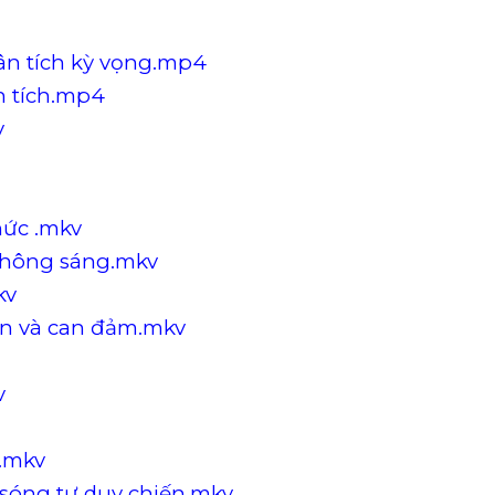
hân tích kỳ vọng.mp4
n tích.mp4
v
hức .mkv
 không sáng.mkv
kv
họn và can đảm.mkv
v
g.mkv
 sóng tư duy chiến.mkv