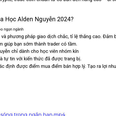
óa Học Alden Nguyễn 2024?
mẹo ngọn ngành
g và phương pháp giao dịch chắc, tỉ lệ thắng cao. Đả
tâm giúp bạn sớm thành trader có tầm.
guyễn chỉ dành cho học viên nhóm kín
tự tin với kiến thức đã được trang bị.
xác định được điểm mua điểm bán hợp lý. Tạo ra lợi nh
ớt sóng trong ngắn hạn.mp4