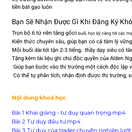
tiền bát gạo luôn
Bạn Sẽ Nhận Được Gì Khi Đăng Ký Kh
Trọn bộ 6 từ nền tảng gốc
0 buổi, học kỹ càng tới các 
Kiến thức chuyên sâu, giúp bạn có cả tâm lý vữn
Mỗi buổi dài tới tận 2-3 tiếng, thầy dạy siêu có 
Tặng kèm tài liệu ghi chú độc quyền của Alden N
Giúp bạn bước vào thị trường một cách độc lập và 
Có thể tự phân tích, nhận định được thị trường, 
Nội dung khoá học
Bài 1 Khai giảng - tư duy quan trọng.mp4
Bài 2 Tư duy đầu tư.mp4
Bài 3 Tư duy của trader chuyên nghiệp lư