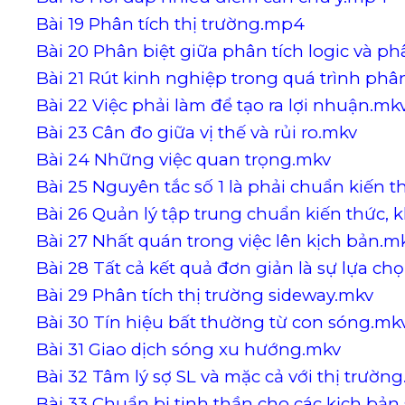
Bài 19 Phân tích thị trường.mp4
Bài 20 Phân biệt giữa phân tích logic và p
Bài 21 Rút kinh nghiệp trong quá trình phâ
Bài 22 Việc phải làm để tạo ra lợi nhuận.mk
Bài 23 Cân đo giữa vị thế và rủi ro.mkv
Bài 24 Những việc quan trọng.mkv
Bài 25 Nguyên tắc số 1 là phải chuẩn kiến t
Bài 26 Quản lý tập trung chuẩn kiến thức,
Bài 27 Nhất quán trong việc lên kịch bản.m
Bài 28 Tất cả kết quả đơn giản là sự lựa c
Bài 29 Phân tích thị trường sideway.mkv
Bài 30 Tín hiệu bất thường từ con sóng.mk
Bài 31 Giao dịch sóng xu hướng.mkv
Bài 32 Tâm lý sợ SL và mặc cả với thị trườn
Bài 33 Chuẩn bị tinh thần cho các kịch bản