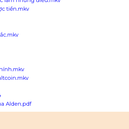
tắc làm những điều.mkv
c tiền.mkv
hắc.mkv
v
chính.mkv
altcoin.mkv
4
ủa Alden.pdf