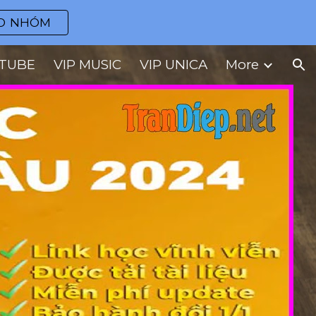
O NHÓM
ion
UTUBE
VIP MUSIC
VIP UNICA
More