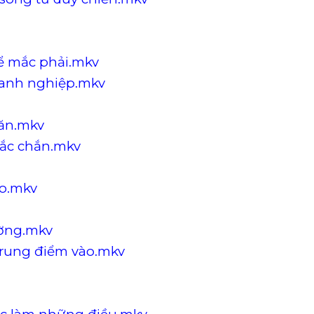
dể mắc phải.mkv
doanh nghiệp.mkv
 ăn.mkv
hắc chắn.mkv
ro.mkv
ường.mkv
 trung điểm vào.mkv