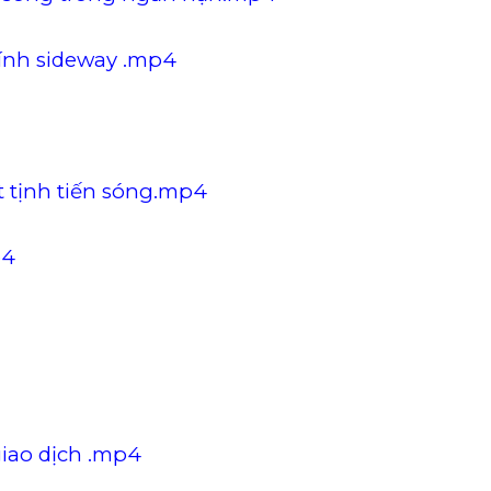
tính sideway .mp4
ết tịnh tiến sóng.mp4
p4
giao dịch .mp4