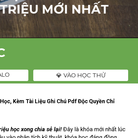
 TRIỆU MỚI NHẤT
C
ALO
💎 VÀO HỌC THỬ
 Học, Kèm Tài Liệu Ghi Chú Pdf Độc Quyền Chỉ
ệu học xong chia sẻ lại!
Đây là khóa mới nhất lúc
sâu vào phân tích kỹ thuật, khóa học đáng đồng