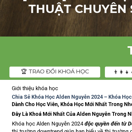
THUẬT CHUYÊN S
️🏆 TRAO ĐỔI KHOÁ HỌC
👨‍👩‍
Giới thiệu khóa học
Chia Sẻ Khóa Học Alden Nguyễn 2024 – Khóa Học
Dành Cho Học Viên, Khóa Học Mới Nhất Trong Nhóm
Đây Là Khoá Mới Nhất Của Alden Nguyễn Trong N
Khóa học Alden Nguyễn 2024
độc quyền đến từ D
thị trường downtrend giúp bạn hiểu về thị trường